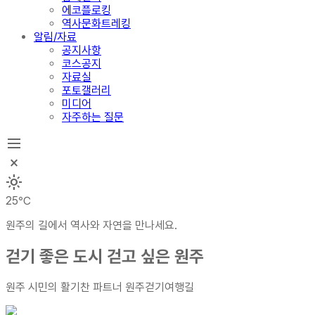
에코플로킹
역사문화트레킹
알림/자료
공지사항
코스공지
자료실
포토갤러리
미디어
자주하는 질문
dehaze
close_small
light_mode
25℃
원주의 길에서 역사와 자연을 만나세요.
걷기 좋은 도시
걷고 싶은 원주
원주 시민의 활기찬 파트너
원주걷기여행길