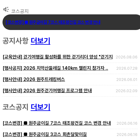
brand_awareness
코스공지
[코스변경] ■ 원주굽이길 7코스 태조왕건길 코스 변경 안내
[코스변경] ■ 원주굽이길 3코스 회촌달맞이길
공지사항
더보기
[임시코스변경] ■ 원주굽이길 18코스 반계리은행나무길 임시노선 및 스탬..
[교육안내] 걷기여행길 활성화를 위한 걷기리더 양성 "걷기지도자 2급과정.
2026.08.06
​​​​​​​[행사공지] 2026 치악산둘레길 140km 챌린지 참가자 ..
2026.07.28
[행사안내] 2026 원주트레킹버스
2026.06.01
[행사안내] 2026 원주걷기여행길 프로그램 안내
2026.02.09
코스공지
더보기
[코스변경] ■ 원주굽이길 7코스 태조왕건길 코스 변경 안내
2026.06.16
[코스변경] ■ 원주굽이길 3코스 회촌달맞이길
2026.06.16