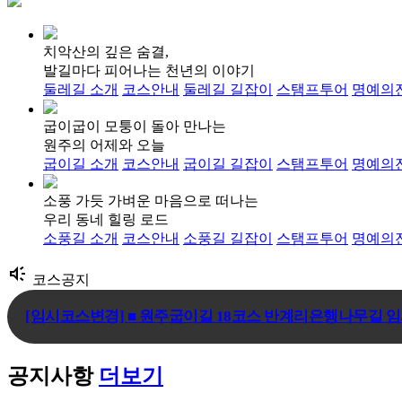
치악산의 깊은 숨결,
발길마다 피어나는 천년의 이야기
둘레길 소개
코스안내
둘레길 길잡이
스탬프투어
명예의
굽이굽이 모퉁이 돌아 만나는
원주의 어제와 오늘
굽이길 소개
코스안내
굽이길 길잡이
스탬프투어
명예의
소풍 가듯 가벼운 마음으로 떠나는
우리 동네 힐링 로드
소풍길 소개
코스안내
소풍길 길잡이
스탬프투어
명예의
brand_awareness
코스공지
[임시코스변경] ■ 원주굽이길 18코스 반계리은행나무길 임시
[코스변경] ■ 원주굽이길 7코스 태조왕건길 코스 변경 안내
[코스변경] ■ 원주굽이길 3코스 회촌달맞이길
공지사항
더보기