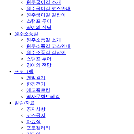
원주굽이길 소개
원주굽이길 코스안내
원주굽이길 길잡이
스탬프 투어
명예의 전당
원주소풍길
원주소풍길 소개
원주소풍길 코스안내
원주소풍길 길잡이
스탬프 투어
명예의 전당
프로그램
맨발걷기
함께걷기
에코플로킹
역사문화트레킹
알림/자료
공지사항
코스공지
자료실
포토갤러리