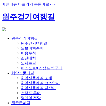
메인메뉴 바로가기
본문바로가기
원주걷기여행길
원주걷기여행길
원주걷기여행길
도보여행준비
이용수칙
조난대처
오시는길
패스포트&스탬프북 구매
치악산둘레길
치악산둘레길 소개
치악산둘레길 코스안내
치악산둘레길 길잡이
스탬프 투어
명예의 전당
원주굽이길