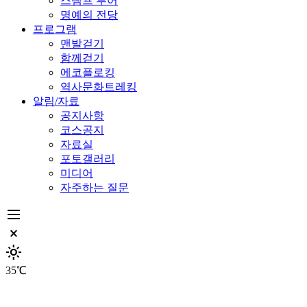
스탬프 투어
명예의 전당
프로그램
맨발걷기
함께걷기
에코플로킹
역사문화트레킹
알림/자료
공지사항
코스공지
자료실
포토갤러리
미디어
자주하는 질문
dehaze
close_small
light_mode
35℃