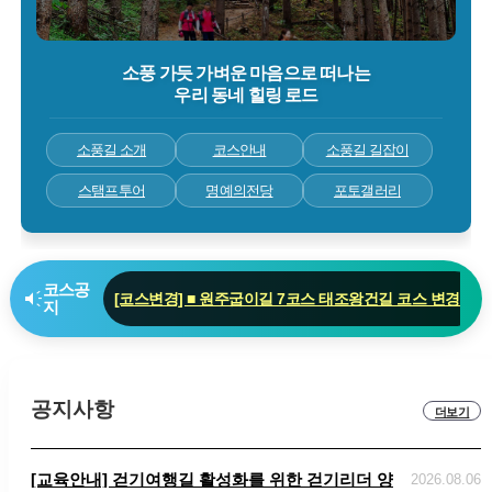
소풍 가듯 가벼운 마음으로 떠나는
우리 동네 힐링 로드
소풍길 소개
코스안내
소풍길 길잡이
스탬프투어
명예의전당
포토갤러리
코스공
brand_awareness
[코스변경] ■ 원주굽이길 7코스 태조왕건길 코스 변경 안
지
[코스변경] ■ 원주굽이길 3코스 회촌달맞이길
[임시코스변경] ■ 원주굽이길 18코스 반계리은행나무길 임
공지사항
더보기
[교육안내] 걷기여행길 활성화를 위한 걷기리더 양성 "걷기지도자
2026.08.06