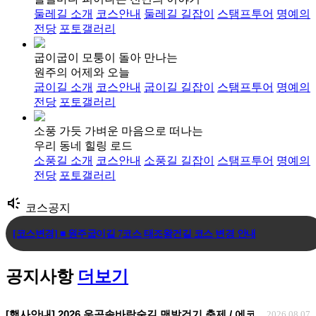
둘레길 소개
코스안내
둘레길 길잡이
스탬프투어
명예의
전당
포토갤러리
굽이굽이 모퉁이 돌아 만나는
원주의 어제와 오늘
굽이길 소개
코스안내
굽이길 길잡이
스탬프투어
명예의
전당
포토갤러리
소풍 가듯 가벼운 마음으로 떠나는
우리 동네 힐링 로드
소풍길 소개
코스안내
소풍길 길잡이
스탬프투어
명예의
전당
포토갤러리
brand_awareness
코스공지
[코스변경] ■ 원주굽이길 7코스 태조왕건길 코스 변경 안내
[코스변경] ■ 원주굽이길 3코스 회촌달맞이길
공지사항
더보기
[임시코스변경] ■ 원주굽이길 18코스 반계리은행나무길 임시노선 및 스탬.
[행사안내] 2026 운곡솔바람숲길 맨발걷기 축제 / 에코힐링 맨발걷기 
2026.08.07