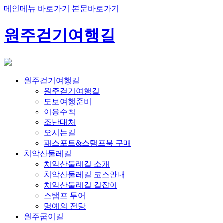
메인메뉴 바로가기
본문바로가기
원주걷기여행길
원주걷기여행길
원주걷기여행길
도보여행준비
이용수칙
조난대처
오시는길
패스포트&스탬프북 구매
치악산둘레길
치악산둘레길 소개
치악산둘레길 코스안내
치악산둘레길 길잡이
스탬프 투어
명예의 전당
원주굽이길