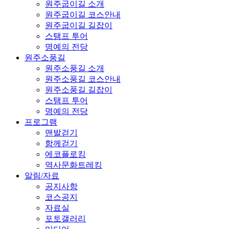
원주굽이길 소개
원주굽이길 코스안내
원주굽이길 길잡이
스탬프 투어
명예의 전당
원주소풍길
원주소풍길 소개
원주소풍길 코스안내
원주소풍길 길잡이
스탬프 투어
명예의 전당
프로그램
맨발걷기
함께걷기
에코플로킹
역사문화트레킹
알림/자료
공지사항
코스공지
자료실
포토갤러리