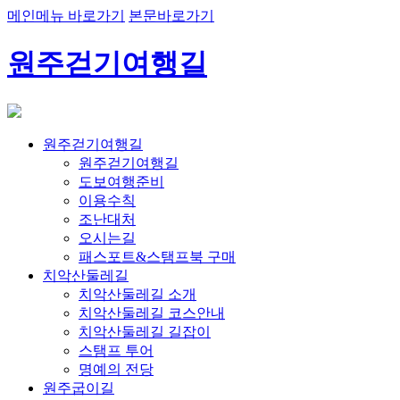
메인메뉴 바로가기
본문바로가기
원주걷기여행길
원주걷기여행길
원주걷기여행길
도보여행준비
이용수칙
조난대처
오시는길
패스포트&스탬프북 구매
치악산둘레길
치악산둘레길 소개
치악산둘레길 코스안내
치악산둘레길 길잡이
스탬프 투어
명예의 전당
원주굽이길