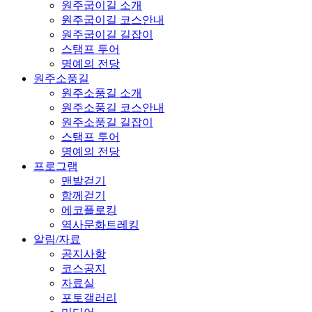
원주굽이길 소개
원주굽이길 코스안내
원주굽이길 길잡이
스탬프 투어
명예의 전당
원주소풍길
원주소풍길 소개
원주소풍길 코스안내
원주소풍길 길잡이
스탬프 투어
명예의 전당
프로그램
맨발걷기
함께걷기
에코플로킹
역사문화트레킹
알림/자료
공지사항
코스공지
자료실
포토갤러리