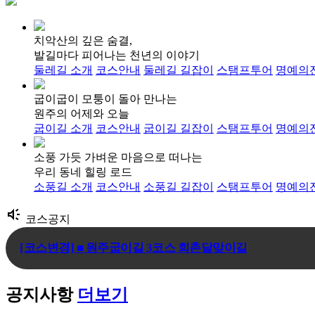
치악산의 깊은 숨결,
발길마다 피어나는 천년의 이야기
둘레길 소개
코스안내
둘레길 길잡이
스탬프투어
명예의
굽이굽이 모퉁이 돌아 만나는
원주의 어제와 오늘
굽이길 소개
코스안내
굽이길 길잡이
스탬프투어
명예의
소풍 가듯 가벼운 마음으로 떠나는
우리 동네 힐링 로드
소풍길 소개
코스안내
소풍길 길잡이
스탬프투어
명예의
brand_awareness
코스공지
[코스변경] ■ 원주굽이길 3코스 회촌달맞이길
[임시코스변경] ■ 원주굽이길 18코스 반계리은행나무길 임시
[코스변경] ■ 원주굽이길 7코스 태조왕건길 코스 변경 안내
공지사항
더보기